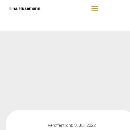
Tina Husemann
Mein Angebot
Wer ich bin
Veröffentlicht:
9. Juli 2022