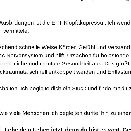
 Ausbildungen ist die EFT Klopfakupressur. Ich wen
 vermittele:
echend schnelle Weise Körper, Gefühl und Verstand g
das Nervensystem und hilft, Ursachen für belastend
ie körperliche und mentale Gesundheit aus. Das größ
ocktraumata schnell entkoppelt werden und Entlastun
shalten. Ich begleite dich ein Stück und finde mit d
ie viele Menschen ich begleiten durfte; hin zu einem
t.
Lebe dein Leben jetzt. denn du bist es wert. Ge