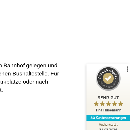
Kundenbewertungen und Erfahrungen zu
Tina Husemann
%
100
SEHR GUT
Empfehlungen auf
ProvenExpert.com
5,00
/
4,99
om Bahnhof gelegen und
37
43
nen Bushaltestelle. Für
3
Bewertungen von
Bewertungen auf
anderen Quellen
ProvenExpert.com
arkplätze oder nach
t.
Blick aufs ProvenExpert-Profil werfen
SEHR GUT
Anonym
5,00
Tina Husemann
Jeder profitiert davon ,mit Tina zu arbeiten .
80
Kundenbewertungen
versucht es unbedingt ,am Ende wird alles
gut ! Ich kann es ...
Authentizität
31.03.2026