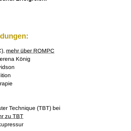
ldungen:
C),
mehr über ROMPC
Verena König
vidson
ition
rapie
uster Technique (TBT) bei
r zu TBT
kupressur