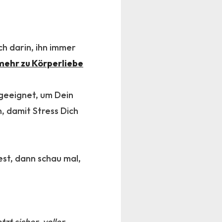
ch darin, ihn immer
mehr zu Körperliebe
geeignet, um Dein
, damit Stress Dich
est, dann schau mal,
tzt sicher, voller