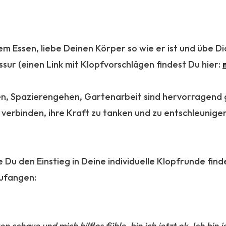
m Essen, liebe Deinen Körper so wie er ist und übe Di
ssur (einen Link mit Klopfvorschlägen findest Du hier:
en, Spazierengehen, Gartenarbeit sind hervorragend 
verbinden, ihre Kraft zu tanken und zu entschleunigen
Du den Einstieg in Deine individuelle Klopfrunde find
zufangen:
chaue und mich hilflos fühle, bin ich jetzt ok. Ich bin je