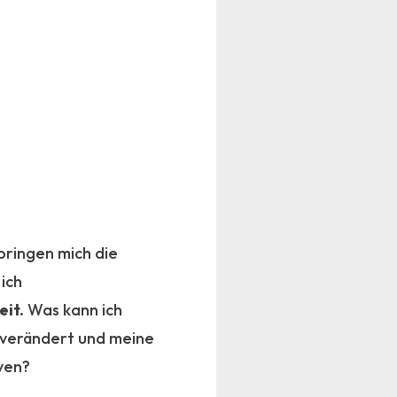
pringen mich die
 ich
eit.
Was kann ich
e verändert und meine
iven?