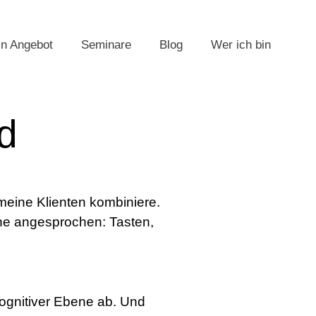
n Angebot
Seminare
Blog
Wer ich bin
d
 meine Klienten kombiniere.
nne angesprochen: Tasten,
kognitiver Ebene ab. Und