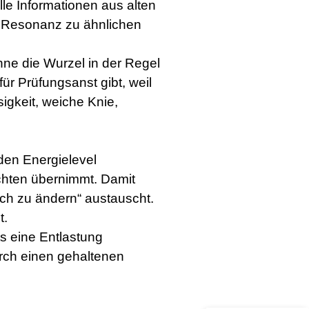
lle Informationen aus alten
n Resonanz zu ähnlichen
nne die Wurzel in der Regel
ür Prüfungsanst gibt, weil
igkeit, weiche Knie,
den Energielevel
ichten übernimmt. Damit
ch zu ändern“ austauscht.
Kundenbewertungen und Erfahrungen zu
t.
Tina Husemann
ts eine Entlastung
%
100
SEHR GUT
urch einen gehaltenen
Empfehlungen auf
ProvenExpert.com
5,00
/
4,99