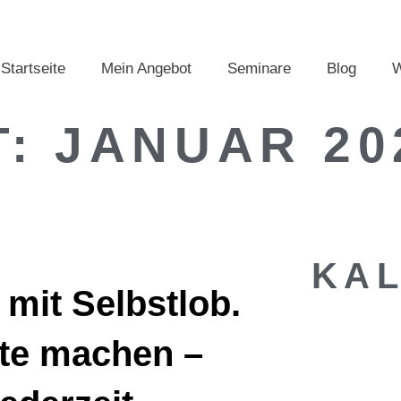
Startseite
Mein Angebot
Seminare
Blog
W
T:
JANUAR 20
KA
 mit Selbstlob.
te machen –