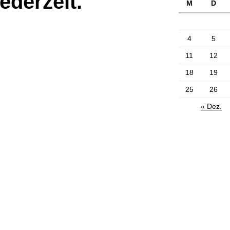
ederzeit.
M
D
4
5
11
12
18
19
25
26
« Dez.