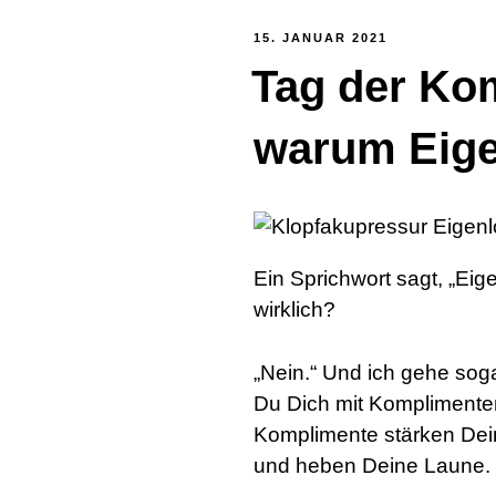
VERÖFFENTLICHT
15. JANUAR 2021
AM
Tag der Ko
warum Eigen
Ein Sprichwort sagt, „Eige
wirklich?
„Nein.“ Und ich gehe soga
Du Dich mit Komplimente
Komplimente stärken Dein
und heben Deine Laune.