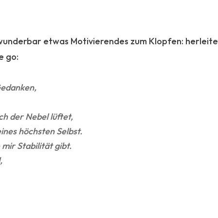
 wunderbar etwas Motivierendes zum Klopfen: herleiten.
e go:
 Gedanken,
h der Nebel lüftet,
ines höchsten Selbst.
mir Stabilität gibt.
,