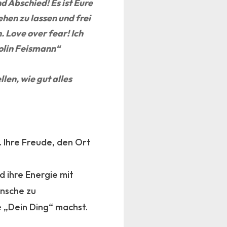
d Abschied! Es ist Eure
ehen zu lassen und frei
. Love over fear! Ich
olin Feismann“
len, wie gut alles
. Ihre Freude, den Ort
 ihre Energie mit
ünsche zu
de „Dein Ding“ machst.