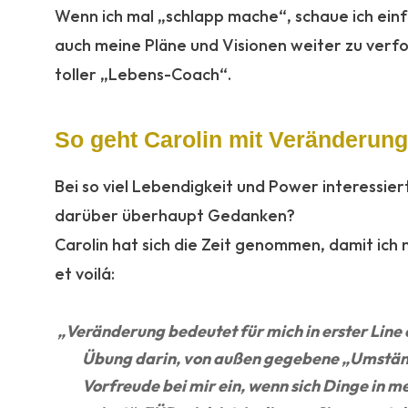
Wenn ich mal „schlapp mache“, schaue ich einfa
auch meine Pläne und Visionen weiter zu verfolg
toller „Lebens-Coach“.
So geht Carolin mit Veränderun
Bei so viel Lebendigkeit und Power interessier
darüber überhaupt Gedanken?
Carolin hat sich die Zeit genommen, damit ich m
et voilá:
:
„Veränderung bedeutet für mich in erster Line
Übung darin, von außen gegebene „Umstände“
Vorfreude bei mir ein, wenn sich Dinge in 