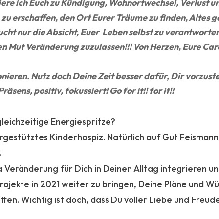
liere ich Euch zu Kündigung, Wohnortwechsel, Verlust un
 zu erschaffen, den Ort Eurer Träume zu finden, Altes g
cht nur die Absicht, Euer Leben selbst zu verantworten
en Mut Veränderung zuzulassen!!! Von Herzen, Eure Car
:
nieren. Nutz doch Deine Zeit besser dafür, Dir vorzustel
räsens, positiv, fokussiert! Go for it!! for it!!
leichzeitige Energiespritze?
iergestütztes Kinderhospiz. Natürlich auf Gut Feismann
.
Veränderung für Dich in Deinen Alltag integrieren und
Projekte in 2021 weiter zu bringen, Deine Pläne und W
ritten. Wichtig ist doch, dass Du voller Liebe und Freu