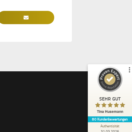
Kundenbewertungen und Erfahrungen zu
Tina Husemann
%
100
SEHR GUT
Empfehlungen auf
ProvenExpert.com
5,00
/
4,99
37
43
3
Bewertungen von
Bewertungen auf
anderen Quellen
ProvenExpert.com
Blick aufs ProvenExpert-Profil werfen
SEHR GUT
Anonym
5,00
Tina Husemann
Jeder profitiert davon ,mit Tina zu arbeiten .
80
Kundenbewertungen
versucht es unbedingt ,am Ende wird alles
gut ! Ich kann es ...
Authentizität
31.03.2026