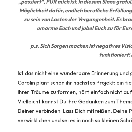
„passiert“, FÜR mich ist. In diesem Sinne gratu
Möglichkeit dafür, endlich berufliche Erfüllung
zu sein von Lasten der Vergangenheit. Es brau
umarme Euch und jubel Euch zu für Eur
p.s. Sich Sorgen machen ist negatives Visio
funktioniert! P
.
Ist das nicht eine wunderbare Erinnerung und g
Carolin plant schon ihr nächstes Projekt: ein t
ihrer Träume zu formen, hört einfach nicht auf
Vielleicht kannst Du ihre Gedanken zum Thema 
Deiner verbinden. Lass Dich mitreißen, Deine 
verwirklichen und sei es in noch so kleinen Sch