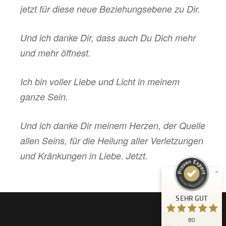
jetzt für diese neue Beziehungsebene zu Dir.
Und ich danke Dir, dass auch Du Dich mehr
und mehr öffnest.
Ich bin voller Liebe und Licht in meinem
ganze Sein.
Kundenbewertungen und Erfahrungen zu
Tina Husemann
Und ich danke Dir meinem Herzen, der Quelle
SEHR GUT
%
100
allen Seins, für die Heilung aller Verletzungen
Empfehlungen auf
und Kränkungen in Liebe. Jetzt.
ProvenExpert.com
5,00
/
4,99
43
37
Bewertungen auf
3
Bewertungen von
SEHR GUT
ProvenExpert.com
anderen Quellen
80
Blick aufs ProvenExpert-Profil werfen