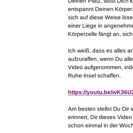
Deinen Platz, lässt Dich k
entspannt Deinen Körper.
sich auf diese Weise löse
einer Liege in angenehm
Körperzelle fängt an, sic
:
Ich weiß, dass es alles and
aufzuraffen, wenn Du allei
Video aufgenommen, inde
Ruhe-Insel schaffen.
:
https://youtu.be/wK36
:
Am besten stellst Du Dir
erinnert, Dir dieses Video
schon einmal in der Woch