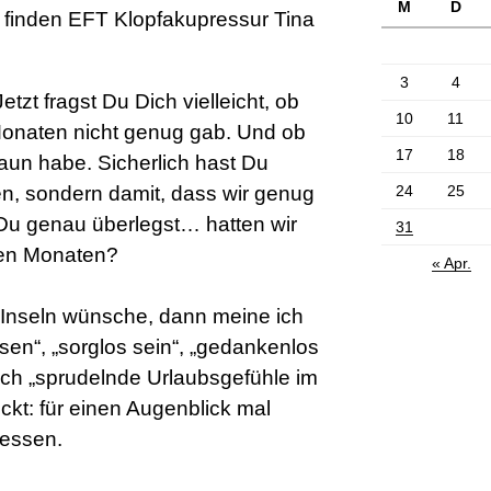
M
D
3
4
tzt fragst Du Dich vielleicht, ob
10
11
Monaten nicht genug gab. Und ob
17
18
aun habe. Sicherlich hast Du
en, sondern damit, dass wir genug
24
25
Du genau überlegst… hatten wir
31
zten Monaten?
« Apr.
Inseln wünsche, dann meine ich
sen“, „sorglos sein“, „gedankenlos
 auch „sprudelnde Urlaubsgefühle im
kt: für einen Augenblick mal
essen.