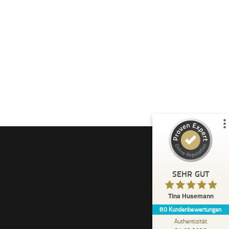
Kundenbewertungen und Erfahrungen zu
Tina Husemann
%
100
SEHR GUT
Empfehlungen auf
ProvenExpert.com
5,00
/
4,99
37
43
3
Bewertungen von
Bewertungen auf
anderen Quellen
ProvenExpert.com
Blick aufs ProvenExpert-Profil werfen
SEHR GUT
Anonym
5,00
Tina Husemann
Jeder profitiert davon ,mit Tina zu arbeiten .
80
Kundenbewertungen
versucht es unbedingt ,am Ende wird alles
gut ! Ich kann es ...
Authentizität