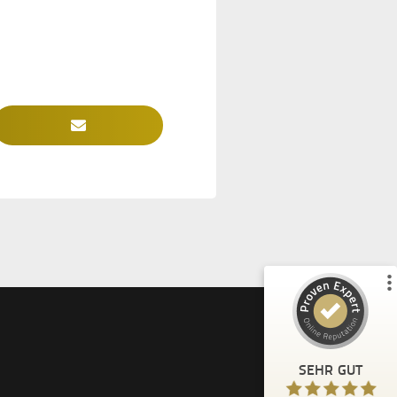
Kundenbewertungen und Erfahrungen zu
Tina Husemann
%
100
SEHR GUT
Empfehlungen auf
ProvenExpert.com
5,00
/
4,99
37
43
3
Bewertungen von
Bewertungen auf
anderen Quellen
ProvenExpert.com
Blick aufs ProvenExpert-Profil werfen
SEHR GUT
Anonym