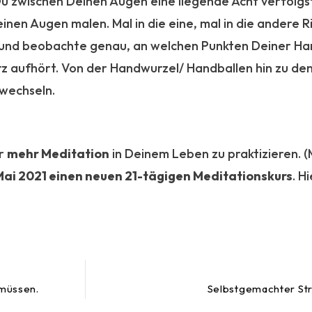
Du zwischen Deinen Augen eine liegende Acht verfolgst.
nen Augen malen. Mal in die eine, mal in die andere R
und beobachte genau, an welchen Punkten Deiner Han
z aufhört. Von der Handwurzel/ Handballen hin zu den 
wechseln.
er
mehr Meditation
in Deinem Leben zu praktizieren. (M
Mai 2021 einen neuen 21-tägigen Meditationskurs
. H
 müssen.
Selbstgemachter Str