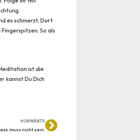
 Folge ihr mit
ichtung.
d es schmerzt. Dort
Fingerspitzen. So als
editation ist die
ier kannst Du Dich
VORWÄRTS
ess muss nicht sein.