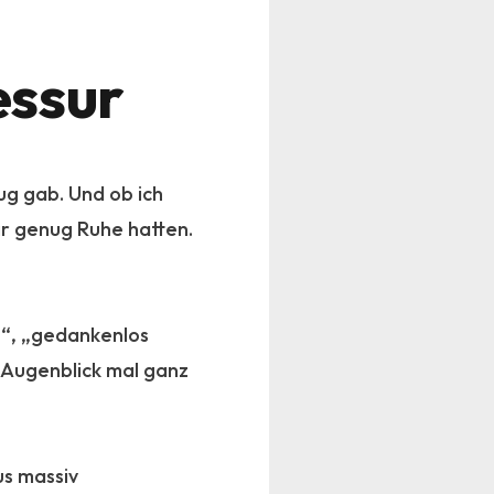
essur
ug gab. Und ob ich
ir genug Ruhe hatten.
n“, „gedankenlos
n Augenblick mal ganz
us massiv