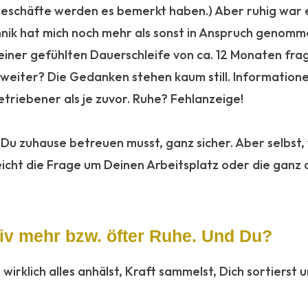
sgeschäfte werden es bemerkt haben.) Aber ruhig war 
echnik hat mich noch mehr als sonst in Anspruch genom
einer gefühlten Dauerschleife von ca. 12 Monaten frage 
h weiter? Die Gedanken stehen kaum still. Informatio
triebener als je zuvor. Ruhe? Fehlanzeige!
 Du zuhause betreuen musst, ganz sicher. Aber selbst
eicht die Frage um Deinen Arbeitsplatz oder die ganz 
tiv mehr bzw. öfter Ruhe. Und Du?
irklich alles anhälst, Kraft sammelst, Dich sortierst un