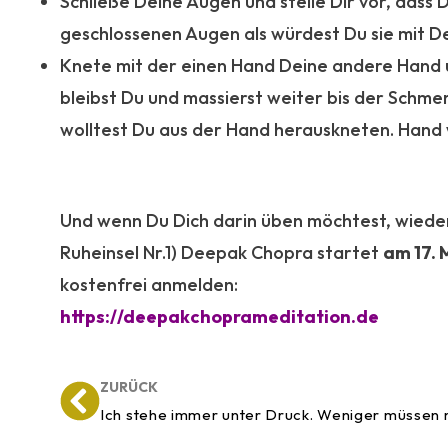
Schließe Deine Augen und stelle Dir vor, dass 
geschlossenen Augen als würdest Du sie mit Dei
Knete mit der einen Hand Deine andere Hand 
bleibst Du und massierst weiter bis der Schmer
wolltest Du aus der Hand herauskneten. Hand 
:
Und wenn Du Dich darin üben möchtest, wied
Ruheinsel Nr.1) Deepak Chopra startet
am 17. 
kostenfrei anmelden:
https://deepakchoprameditation.de
ZURÜCK
Ich stehe immer unter Druck. Weniger müssen