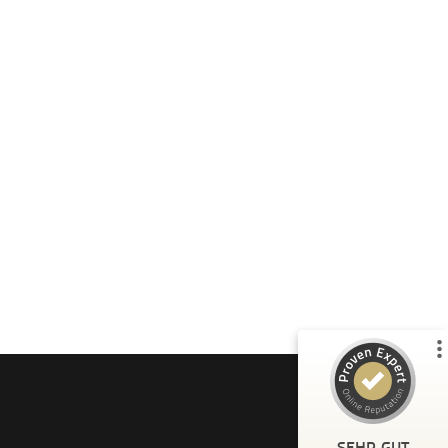
Kundenbewertungen und Erfahrungen zu
Tina Husemann
%
100
SEHR GUT
Empfehlungen auf
ProvenExpert.com
5,00
/
4,99
37
43
3
Bewertungen von
Bewertungen auf
anderen Quellen
ProvenExpert.com
Blick aufs ProvenExpert-Profil werfen
SEHR GUT