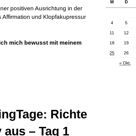
M
D
ner positiven Ausrichtung in der
 Affirmation und Klopfakupressur
4
5
11
12
 ich mich bewusst mit meinem
18
19
25
26
« Okt.
ingTage: Richte
v aus – Tag 1