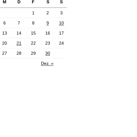
M
D
F
S
S
1
2
3
6
7
8
9
10
13
14
15
16
17
20
21
22
23
24
27
28
29
30
Dez. »