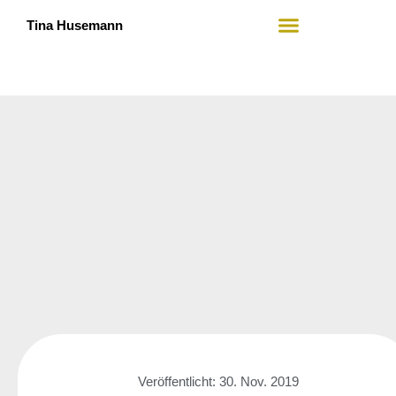
Tina Husemann
Mein Angebot
Wer ich bin
Veröffentlicht:
30. Nov. 2019