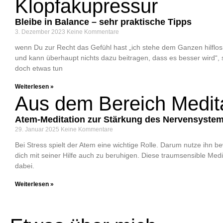
Klopfakupressur
Bleibe in Balance – sehr praktische Tipps
3. Dezember 2023
Keine Kommentare
wenn Du zur Recht das Gefühl hast „ich stehe dem Ganzen hilflo
und kann überhaupt nichts dazu beitragen, dass es besser wird“,
doch etwas tun
Weiterlesen »
Aus dem Bereich Medit
Atem-Meditation zur Stärkung des Nervensyste
29. Januar 2025
Keine Kommentare
Bei Stress spielt der Atem eine wichtige Rolle. Darum nutze ihn b
dich mit seiner Hilfe auch zu beruhigen. Diese traumsensible Medita
dabei.
Weiterlesen »