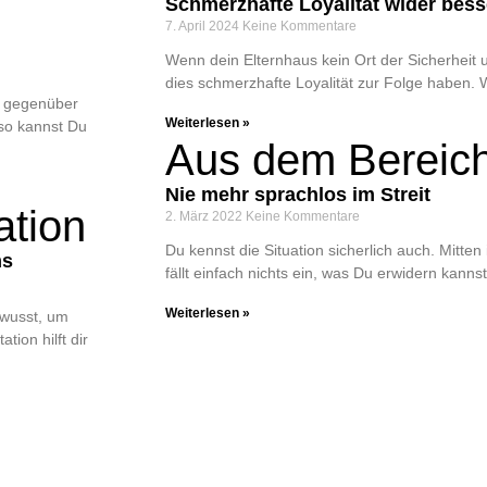
Schmerzhafte Loyalität wider bes
7. April 2024
Keine Kommentare
Wenn dein Elternhaus kein Ort der Sicherheit
dies schmerzhafte Loyalität zur Folge haben. W
s gegenüber
Weiterlesen »
 so kannst Du
Aus dem Bereic
Nie mehr sprachlos im Streit
ation
2. März 2022
Keine Kommentare
Du kennst die Situation sicherlich auch. Mitten
ms
fällt einfach nichts ein, was Du erwidern kanns
Weiterlesen »
ewusst, um
tion hilft dir