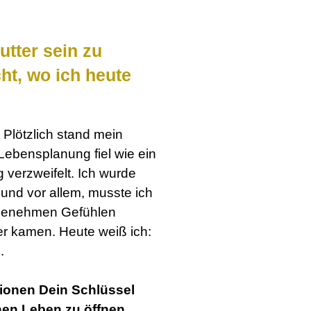
tter sein zu
ht, wo ich heute
 Plötzlich stand mein
ebensplanung fiel wie ein
 verzweifelt. Ich wurde
und vor allem, musste ich
ngenehmen Gefühlen
er kamen. Heute weiß ich:
.
tionen Dein Schlüssel
Kundenbewertungen und Erfahrungen zu
hen Leben zu öffnen
Tina Husemann