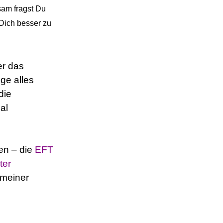
sam fragst Du
 Dich besser zu
er das
lge alles
die
al
en – die
EFT
ter
 meiner