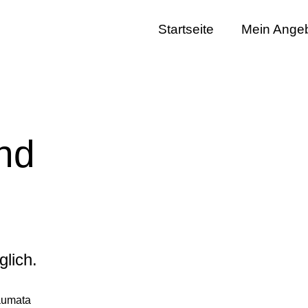
Startseite
Mein Ange
nd
ich.​
aumata