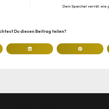
.
Dein Speichel verrät, wie 
htest Du diesen Beitrag teilen?