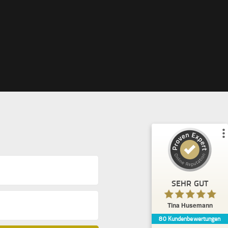
Kundenbewertungen und Erfahrungen zu
Tina Husemann
%
100
SEHR GUT
Empfehlungen auf
ProvenExpert.com
5,00
/
4,99
37
43
3
Bewertungen von
Bewertungen auf
anderen Quellen
ProvenExpert.com
Blick aufs ProvenExpert-Profil werfen
SEHR GUT
Anonym
5,00
Tina Husemann
Jeder profitiert davon ,mit Tina zu arbeiten .
80
Kundenbewertungen
versucht es unbedingt ,am Ende wird alles