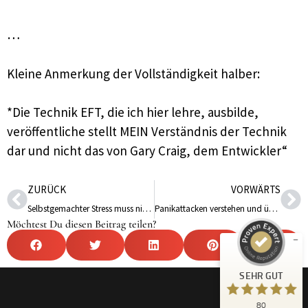
…
Kleine Anmerkung der Vollständigkeit halber:
*Die Technik EFT, die ich hier lehre, ausbilde,
veröffentliche stellt MEIN Verständnis der Technik
Kundenbewertungen und Erfahrungen zu
dar und nicht das von Gary Craig, dem Entwickler“
Tina Husemann
SEHR GUT
%
100
ZURÜCK
VORWÄRTS
Empfehlungen auf
Selbstgemachter Stress muss nicht sein.
Panikattacken verstehen und überwinden
ProvenExpert.com
5,00
/
4,99
Möchtest Du diesen Beitrag teilen?
43
37
Bewertungen auf
3
Bewertungen von
SEHR GUT
ProvenExpert.com
anderen Quellen
80