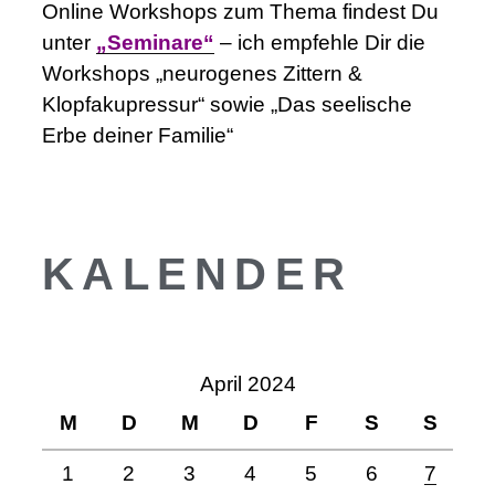
Online Workshops zum Thema findest Du
unter
„Seminare“
– ich empfehle Dir die
Workshops „neurogenes Zittern &
Klopfakupressur“ sowie „Das seelische
Erbe deiner Familie“
KALENDER
April 2024
M
D
M
D
F
S
S
1
2
3
4
5
6
7