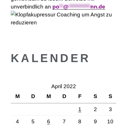
unverbindlich an
po
**
@
***********
nn.de
KALENDER
April 2022
M
D
M
D
F
S
S
1
2
3
4
5
6
7
8
9
10