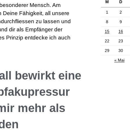
M
D
z besonderer Mensch. Am
1
2
h Deine Fähigkeit, all unsere
durchfliessen zu lassen und
8
9
und dir als Empfänger der
15
16
es Prinzip entdecke ich auch
22
23
29
30
« Mai
all bewirkt eine
pfakupressur
 mir mehr als
nden