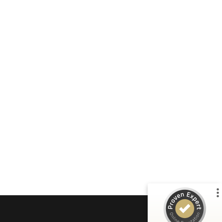
Kundenbewertungen und Erfahrungen zu
Tina Husemann
%
100
SEHR GUT
Empfehlungen auf
ProvenExpert.com
5,00
/
4,99
37
43
3
Bewertungen von
Bewertungen auf
anderen Quellen
ProvenExpert.com