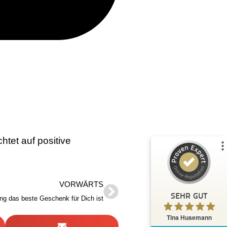
Kundenbewertungen und Erfahrungen zu
Tina Husemann
%
100
SEHR GUT
Empfehlungen auf
ProvenExpert.com
5,00
/
4,99
htet auf positive
37
43
3
Bewertungen von
Bewertungen auf
anderen Quellen
ProvenExpert.com
VORWÄRTS
Blick aufs ProvenExpert-Profil werfen
SEHR GUT
ng das beste Geschenk für Dich ist
Anonym
5,00
Tina Husemann
Jeder profitiert davon ,mit Tina zu arbeiten .