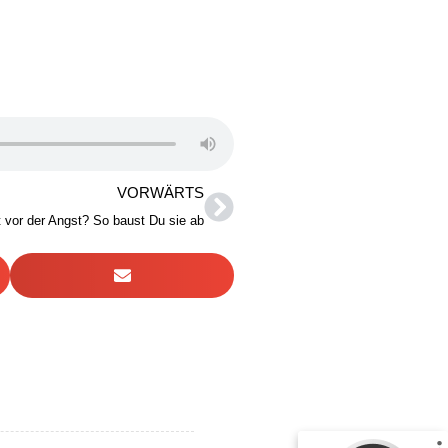
VORWÄRTS
 vor der Angst? So baust Du sie ab
Kundenbewertungen und Erfahrungen zu
Tina Husemann
%
100
SEHR GUT
Empfehlungen auf
ProvenExpert.com
5,00
/
4,99
37
43