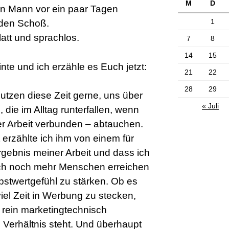
M
D
in Mann vor ein paar Tagen
1
 den Schoß.
latt und sprachlos.
7
8
14
15
inte und ich erzähle es Euch jetzt:
21
22
28
29
nutzen diese Zeit gerne, uns über
« Juli
die im Alltag runterfallen, wenn
ner Arbeit verbunden – abtauchen.
erzählte ich ihm von einem für
gebnis meiner Arbeit und dass ich
e ich noch mehr Menschen erreichen
bstwertgefühl zu stärken. Ob es
viel Zeit in Werbung zu stecken,
rein marketingtechnisch
m Verhältnis steht. Und überhaupt