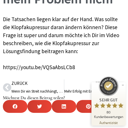
Die Tatsachen liegen klar auf der Hand. Was sollte
die Klopfakupressur daran ändern können? Diese
Frage ist super und darum möchte ich Dir im Video
beschreiben, wie die Klopfakupressur zur
Kundenbewertungen und Erfahrungen zu
Lösungsfindung beitragen kann:
Tina Husemann
SEHR GUT
%
100
https://youtu.be/VQSaAbsLCb8
Empfehlungen auf
ProvenExpert.com
5,00
/
4,99
ZURÜCK
VORWÄRTS
43
37
Wenn Dir ein Streit nachhängt, helfen diese drei Schritte
Mehr Erfolg mit Empathie. Lohnt sich das?
Bewertungen auf
Möchtest Du diesen Beitrag teilen?
3
Bewertungen von
SEHR GUT
ProvenExpert.com
anderen Quellen
80
Blick aufs ProvenExpert-Profil werfen
Kundenbewertungen
31.03.2026
Authentizität