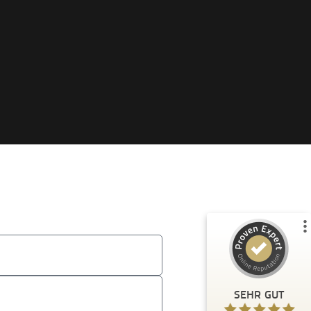
Kundenbewertungen und Erfahrungen zu
Tina Husemann
%
100
SEHR GUT
Empfehlungen auf
ProvenExpert.com
5,00
/
4,99
37
43
3
Bewertungen von
Bewertungen auf
anderen Quellen
ProvenExpert.com
Blick aufs ProvenExpert-Profil werfen
SEHR GUT
Anonym