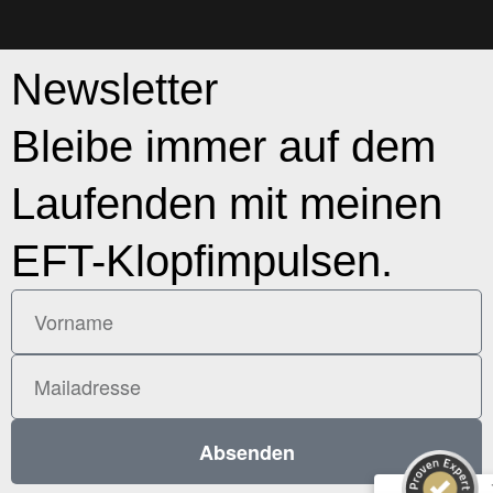
Newsletter
Bleibe immer auf dem
Laufenden mit meinen
EFT-Klopfimpulsen.
Kundenbewertungen und Erfahrungen zu
Tina Husemann
SEHR GUT
%
100
Empfehlungen auf
Absenden
ProvenExpert.com
5,00
/
4,99